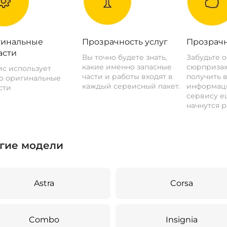
инальные
Прозрачность услуг
Прозрачн
асти
Вы точно будете знать,
Забудьте 
какие именно запасные
сюрпризах
с использует
части и работы входят в
получить 
о оригинальные
каждый сервисный пакет.
информац
сти
сервису ещ
начнутся р
гие модели
Astra
Corsa
Combo
Insignia