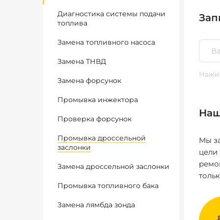
Диагностика системы подачи
Зап
топлива
Замена топливного насоса
Замена ТНВД
Нажим
Замена форсунок
Промывка инжектора
Наш
Проверка форсунок
Промывка дроссельной
Мы за
заслонки
цели
ремо
Замена дроссельной заслонки
толь
Промывка топливного бака
Замена лямбда зонда