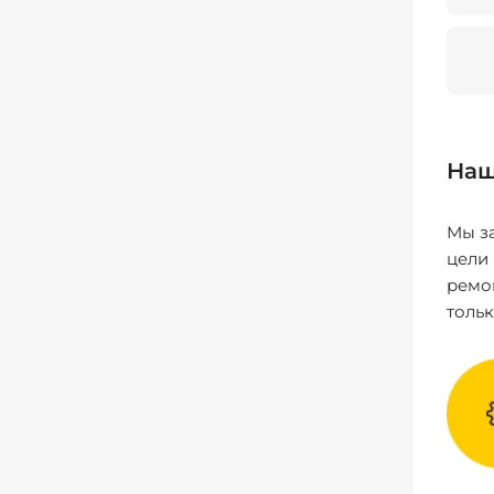
Наш
Мы за
цели
ремо
толь