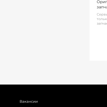
Ориг
запч
Серви
тольк
запча
Вакансии