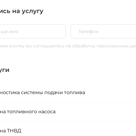
ись на услугу
ая кнопку вы соглашаетесь
на обработку персональных да
уги
ностика системы подачи топлива
на топливного насоса
на ТНВД