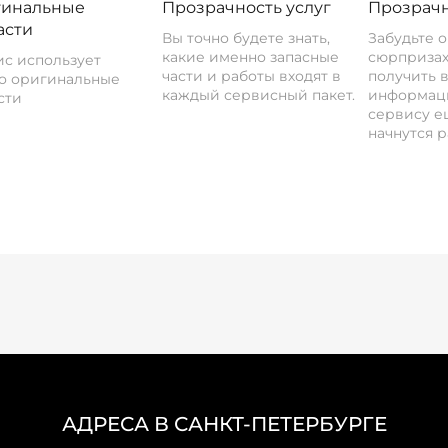
инальные
Прозрачность услуг
Прозрачн
асти
Вы точно будете знать,
Забудьте 
какие именно запасные
сюрпризах
с использует
части и работы входят в
получить 
о оригинальные
каждый сервисный пакет.
информац
сти
сервису ещ
начнутся р
АДРЕСА В САНКТ-ПЕТЕРБУРГЕ