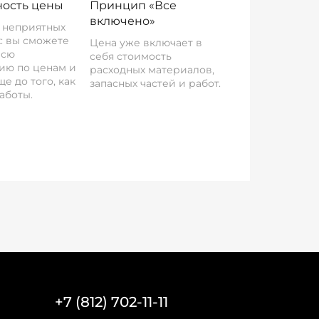
ость цены
Принцип «Все
включено»
о неприятных
: вы сможете
Цена уже включает в
всю
себя стоимость
ию по ценам и
расходных материалов,
е до того, как
запасных частей и работ.
аботы.
+7 (812) 702-11-11