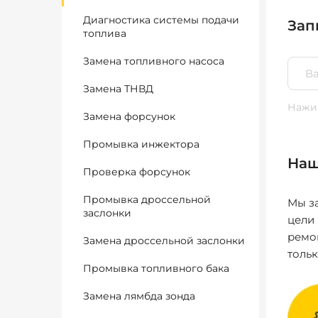
Диагностика системы подачи
Зап
топлива
Замена топливного насоса
Замена ТНВД
Нажим
Замена форсунок
Промывка инжектора
Наш
Проверка форсунок
Промывка дроссельной
Мы за
заслонки
цели
ремо
Замена дроссельной заслонки
толь
Промывка топливного бака
Замена лямбда зонда