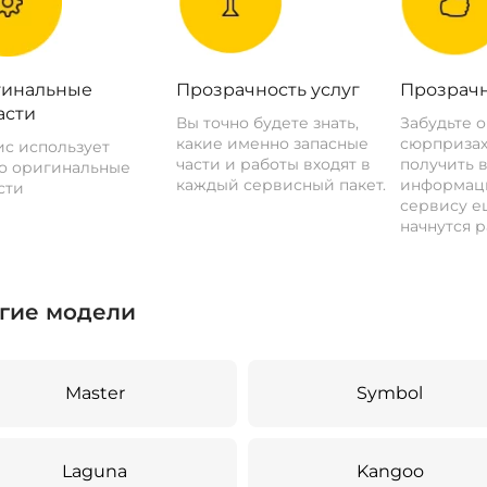
инальные
Прозрачность услуг
Прозрачн
асти
Вы точно будете знать,
Забудьте 
какие именно запасные
сюрпризах
с использует
части и работы входят в
получить 
о оригинальные
каждый сервисный пакет.
информац
сти
сервису ещ
начнутся р
гие модели
Master
Symbol
Laguna
Kangoo