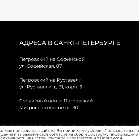
АДРЕСА В САНКТ-ПЕТЕРБУРГЕ
Петровский на Софийской
ул. Софийская, 87
Петровский на Руставели
ул. Руставели, д. 31, корп. 3
Сервисный центр Петровский
Митрофаньевское ш., 30
, JAECOO, GAC, Forthing, Citroёn, Peugeot, Opel и Renault в Санкт-
олжая пользоваться сайтом, Вы принимаете условия Пользовательско
шения и выражаете своё согласие на сбор и обработку информации о
 активности на настоящем сайте в соответствии с
Политикой