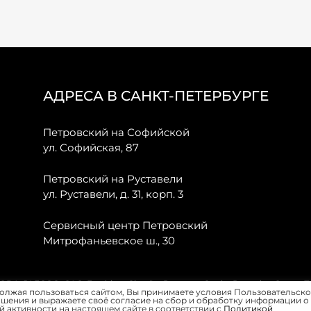
АДРЕСА В САНКТ-ПЕТЕРБУРГЕ
Петровский на Софийской
ул. Софийская, 87
Петровский на Руставели
ул. Руставели, д. 31, корп. 3
Сервисный центр Петровский
Митрофаньевское ш., 30
, JAECOO, GAC, Forthing, Citroёn, Peugeot, Opel и Renault в Санкт-
олжая пользоваться сайтом, Вы принимаете условия Пользовательско
шения и выражаете своё согласие на сбор и обработку информации о
 активности на настоящем сайте в соответствии с
Политикой