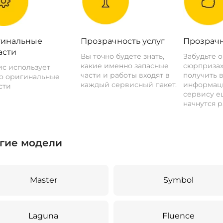
инальные
Прозрачность услуг
Прозрачн
асти
Вы точно будете знать,
Забудьте 
какие именно запасные
сюрпризах
с использует
части и работы входят в
получить 
о оригинальные
каждый сервисный пакет.
информац
сти
сервису ещ
начнутся р
гие модели
Master
Symbol
Laguna
Fluence