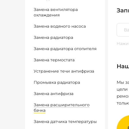
Замена вентилятора
Зап
охлаждения
Замена водяного насоса
Замена радиатора
Нажим
Замена радиатора отопителя
Замена термостата
Наш
Устранение течи антифриза
Мы за
Промывка радиатора
цели
Замена антифриза
ремо
толь
Замена расширительного
бачка
Замена датчика температуры