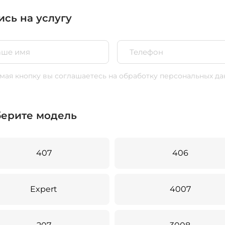
ись на услугу
ая кнопку вы соглашаетесь
на обработку персональных да
ерите модель
407
406
Expert
4007