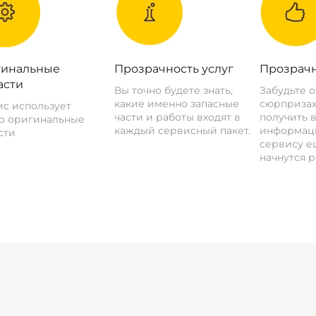
инальные
Прозрачность услуг
Прозрачн
асти
Вы точно будете знать,
Забудьте 
какие именно запасные
сюрпризах
с использует
части и работы входят в
получить 
о оригинальные
каждый сервисный пакет.
информац
сти
сервису ещ
начнутся р