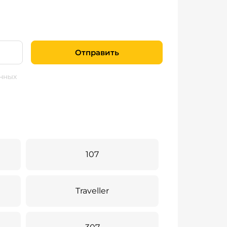
Отправить
нных
107
Traveller