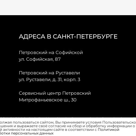
АДРЕСА В САНКТ-ПЕТЕРБУРГЕ
Петровский на Софийской
ул. Софийская, 87
Петровский на Руставели
ул. Руставели, д. 31, корп. 3
Сервисный центр Петровский
Митрофаньевское ш., 30
, JAECOO, GAC, Forthing, Citroёn, Peugeot, Opel и Renault в Санкт-
олжая пользоваться сайтом, Вы принимаете условия Пользовательско
шения и выражаете своё согласие на сбор и обработку информации о
 активности на настоящем сайте в соответствии с
Политикой
ботки персональных данных