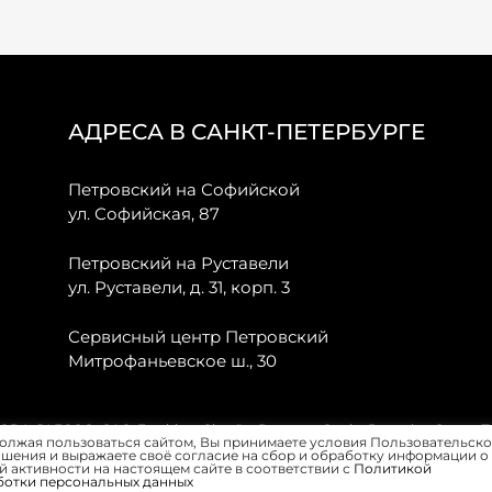
АДРЕСА В САНКТ-ПЕТЕРБУРГЕ
Петровский на Софийской
ул. Софийская, 87
Петровский на Руставели
ул. Руставели, д. 31, корп. 3
Сервисный центр Петровский
Митрофаньевское ш., 30
, JAECOO, GAC, Forthing, Citroёn, Peugeot, Opel и Renault в Санкт-
олжая пользоваться сайтом, Вы принимаете условия Пользовательско
шения и выражаете своё согласие на сбор и обработку информации о
 активности на настоящем сайте в соответствии с
Политикой
ботки персональных данных