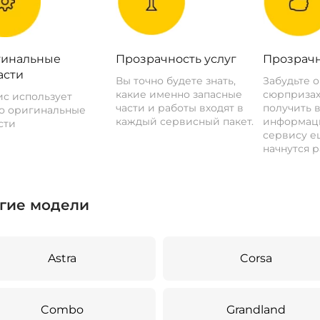
инальные
Прозрачность услуг
Прозрачн
асти
Вы точно будете знать,
Забудьте 
какие именно запасные
сюрпризах
с использует
части и работы входят в
получить 
о оригинальные
каждый сервисный пакет.
информац
сти
сервису ещ
начнутся р
гие модели
Astra
Corsa
Combo
Grandland