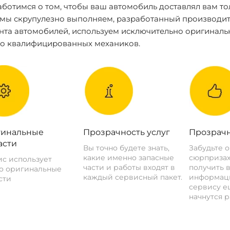
ботимся о том, чтобы ваш автомобиль доставлял вам то
 мы скрупулезно выполняем, разработанный производит
нта автомобилей, используем исключительно оригиналь
ко квалифицированных механиков.
инальные
Прозрачность услуг
Прозрачн
асти
Вы точно будете знать,
Забудьте 
какие именно запасные
сюрпризах
с использует
части и работы входят в
получить 
о оригинальные
каждый сервисный пакет.
информац
сти
сервису ещ
начнутся р