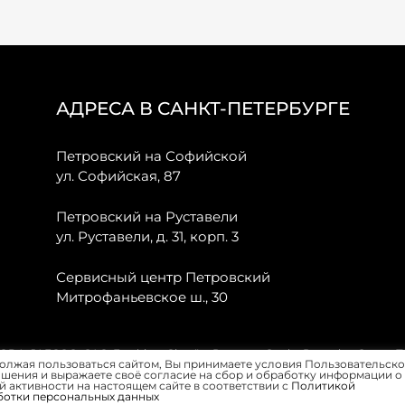
АДРЕСА В САНКТ-ПЕТЕРБУРГЕ
Петровский на Софийской
ул. Софийская, 87
Петровский на Руставели
ул. Руставели, д. 31, корп. 3
Сервисный центр Петровский
Митрофаньевское ш., 30
, JAECOO, GAC, Forthing, Citroёn, Peugeot, Opel и Renault в Санкт-
олжая пользоваться сайтом, Вы принимаете условия Пользовательско
шения и выражаете своё согласие на сбор и обработку информации о
 активности на настоящем сайте в соответствии с
Политикой
ботки персональных данных