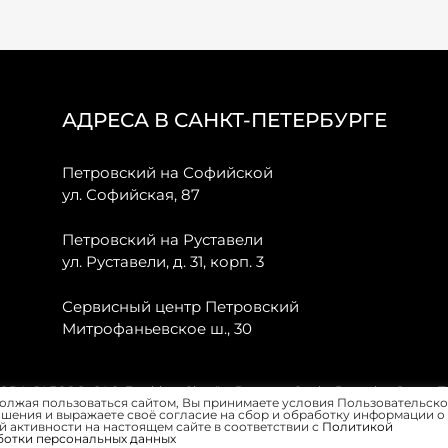
АДРЕСА В САНКТ-ПЕТЕРБУРГЕ
Петровский на Софийской
ул. Софийская, 87
Петровский на Руставели
ул. Руставели, д. 31, корп. 3
Сервисный центр Петровский
Митрофаньевское ш., 30
, JAECOO, GAC, Forthing, Citroёn, Peugeot, Opel и Renault в Санкт-
олжая пользоваться сайтом, Вы принимаете условия Пользовательско
шения и выражаете своё согласие на сбор и обработку информации о
 активности на настоящем сайте в соответствии с
Политикой
ботки персональных данных