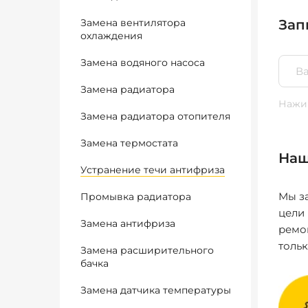
Замена вентилятора
Зап
охлаждения
Замена водяного насоса
Замена радиатора
Нажим
Замена радиатора отопителя
Замена термостата
Наш
Устранение течи антифриза
Мы за
Промывка радиатора
цели
Замена антифриза
ремо
толь
Замена расширительного
бачка
Замена датчика температуры