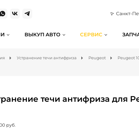
Санкт-Пе
ИИ
ВЫКУП АВТО
СЕРВИС
ЗАПЧ
ния
Устранение течи антифриза
Peugeot
Peugeot 1
транение течи антифриза для Pe
00 руб.