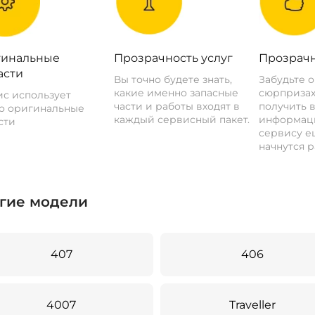
инальные
Прозрачность услуг
Прозрачн
асти
Вы точно будете знать,
Забудьте 
какие именно запасные
сюрпризах
с использует
части и работы входят в
получить 
о оригинальные
каждый сервисный пакет.
информац
сти
сервису ещ
начнутся р
гие модели
407
406
4007
Traveller