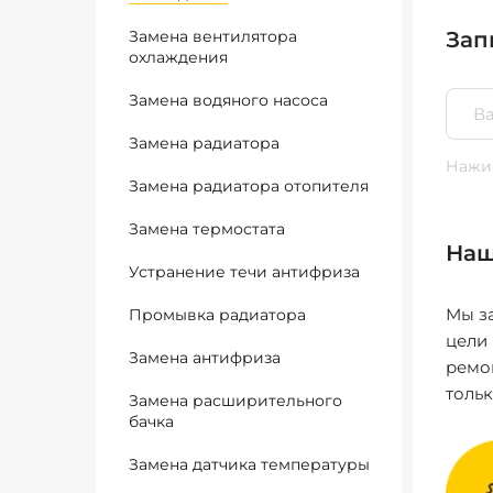
Замена вентилятора
Зап
охлаждения
Замена водяного насоса
Замена радиатора
Нажим
Замена радиатора отопителя
Замена термостата
Наш
Устранение течи антифриза
Мы за
Промывка радиатора
цели
Замена антифриза
ремо
толь
Замена расширительного
бачка
Замена датчика температуры