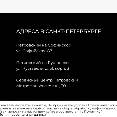
АДРЕСА В САНКТ-ПЕТЕРБУРГЕ
Петровский на Софийской
ул. Софийская, 87
Петровский на Руставели
ул. Руставели, д. 31, корп. 3
Сервисный центр Петровский
Митрофаньевское ш., 30
, JAECOO, GAC, Forthing, Citroёn, Peugeot, Opel и Renault в Санкт-
олжая пользоваться сайтом, Вы принимаете условия Пользовательско
шения и выражаете своё согласие на сбор и обработку информации о
 активности на настоящем сайте в соответствии с
Политикой
ботки персональных данных