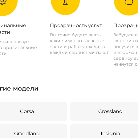
инальные
Прозрачность услуг
Прозрачн
асти
Вы точно будете знать,
Забудьте 
какие именно запасные
сюрпризах
с использует
части и работы входят в
получить 
о оригинальные
каждый сервисный пакет.
информац
сти
сервису ещ
начнутся р
гие модели
Corsa
Crossland
Grandland
Insignia