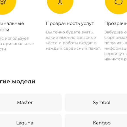
инальные
Прозрачность услуг
Прозрачн
асти
Вы точно будете знать,
Забудьте 
какие именно запасные
сюрпризах
с использует
части и работы входят в
получить 
о оригинальные
каждый сервисный пакет.
информац
сти
сервису ещ
начнутся р
гие модели
Master
Symbol
Laguna
Kangoo