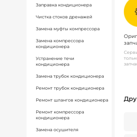
Заправка кондиционера
Чистка стоков дренажей
Замена муфты компрессора
Ориг
Замена компрессора
запч
кондиционера
Серви
тольк
Устранение течи
запча
кондиционера
Замена трубок кондиционера
Ремонт трубок кондиционера
Дру
Ремонт шлангов кондиционера
Ремонт компрессора
кондиционера
Замена осушителя