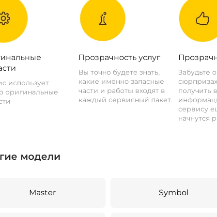
инальные
Прозрачность услуг
Прозрачн
асти
Вы точно будете знать,
Забудьте 
какие именно запасные
сюрпризах
с использует
части и работы входят в
получить 
о оригинальные
каждый сервисный пакет.
информац
сти
сервису ещ
начнутся р
гие модели
Master
Symbol