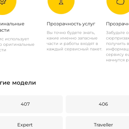
инальные
Прозрачность услуг
Прозрачн
асти
Вы точно будете знать,
Забудьте 
какие именно запасные
сюрпризах
с использует
части и работы входят в
получить 
о оригинальные
каждый сервисный пакет.
информац
сти
сервису ещ
начнутся р
гие модели
407
406
Expert
Traveller