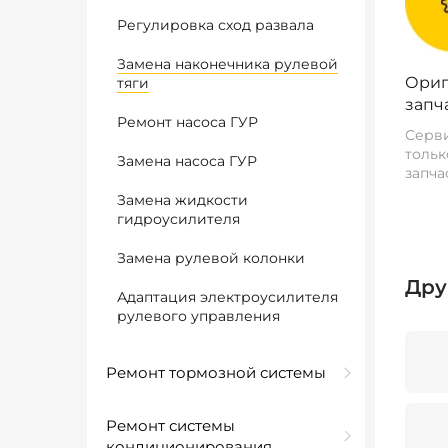
Регулировка сход развала
Замена наконечника рулевой
Ориг
тяги
запч
Ремонт насоса ГУР
Серви
тольк
Замена насоса ГУР
запча
Замена жидкости
гидроусилителя
Замена рулевой колонки
Дру
Адаптация электроусилителя
рулевого управления
Ремонт тормозной системы
Ремонт системы
кондиционирования