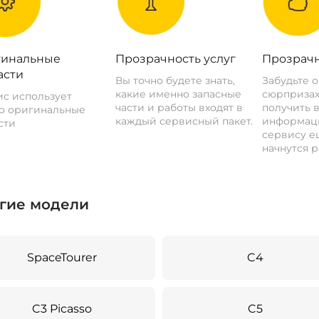
инальные
Прозрачность услуг
Прозрачн
асти
Вы точно будете знать,
Забудьте 
какие именно запасные
сюрпризах
с использует
части и работы входят в
получить 
о оригинальные
каждый сервисный пакет.
информац
сти
сервису ещ
начнутся р
гие модели
SpaceTourer
C4
C3 Picasso
C5