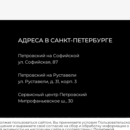
АДРЕСА В САНКТ-ПЕТЕРБУРГЕ
Петровский на Софийской
ул. Софийская, 87
Петровский на Руставели
ул. Руставели, д. 31, корп. 3
Сервисный центр Петровский
Митрофаньевское ш., 30
, JAECOO, GAC, Forthing, Citroёn, Peugeot, Opel и Renault в Санкт-
олжая пользоваться сайтом, Вы принимаете условия Пользовательско
шения и выражаете своё согласие на сбор и обработку информации о
 активности на настоящем сайте в соответствии с
Политикой