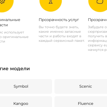
инальные
Прозрачность услуг
Прозрачн
асти
Вы точно будете знать,
Забудьте 
какие именно запасные
сюрпризах
с использует
части и работы входят в
получить 
о оригинальные
каждый сервисный пакет.
информац
сти
сервису ещ
начнутся р
гие модели
Symbol
Scenic
Kangoo
Fluence