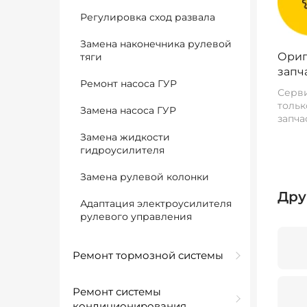
Регулировка сход развала
Замена наконечника рулевой
Ориг
тяги
запч
Ремонт насоса ГУР
Серви
тольк
Замена насоса ГУР
запча
Замена жидкости
гидроусилителя
Замена рулевой колонки
Дру
Адаптация электроусилителя
рулевого управления
Ремонт тормозной системы
Ремонт системы
кондиционирования