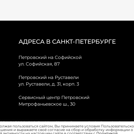
АДРЕСА В САНКТ-ПЕТЕРБУРГЕ
Петровский на Софийской
ул. Софийская, 87
Петровский на Руставели
ул. Руставели, д. 31, корп. 3
Сервисный центр Петровский
Митрофаньевское ш., 30
, JAECOO, GAC, Forthing, Citroёn, Peugeot, Opel и Renault в Санкт-
олжая пользоваться сайтом, Вы принимаете условия Пользовательско
шения и выражаете своё согласие на сбор и обработку информации о
 активности на настоящем сайте в соответствии с
Политикой