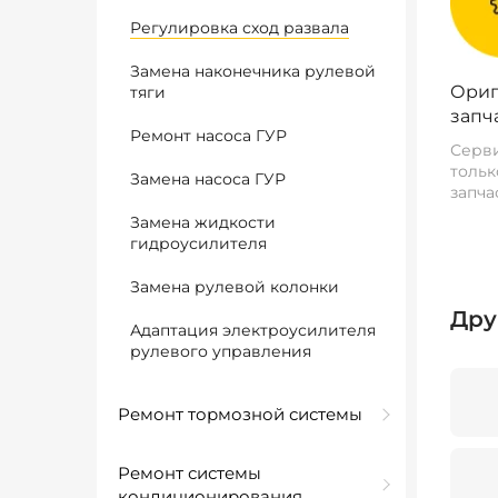
Регулировка сход развала
Замена наконечника рулевой
Ориг
тяги
запч
Ремонт насоса ГУР
Серви
тольк
Замена насоса ГУР
запча
Замена жидкости
гидроусилителя
Замена рулевой колонки
Дру
Адаптация электроусилителя
рулевого управления
Ремонт тормозной системы
Ремонт системы
кондиционирования