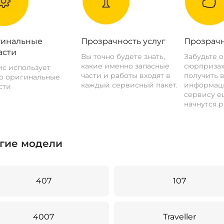
инальные
Прозрачность услуг
Прозрачн
асти
Вы точно будете знать,
Забудьте 
какие именно запасные
сюрпризах
с использует
части и работы входят в
получить 
о оригинальные
каждый сервисный пакет.
информац
сти
сервису ещ
начнутся р
гие модели
407
107
4007
Traveller