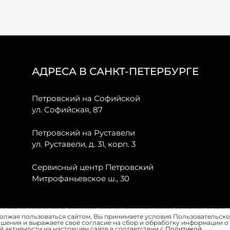
АДРЕСА В САНКТ-ПЕТЕРБУРГЕ
Петровский на Софийской
ул. Софийская, 87
Петровский на Руставели
ул. Руставели, д. 31, корп. 3
Сервисный центр Петровский
Митрофаньевское ш., 30
, JAECOO, GAC, Forthing, Citroёn, Peugeot, Opel и Renault в Санкт-
олжая пользоваться сайтом, Вы принимаете условия Пользовательско
шения и выражаете своё согласие на сбор и обработку информации о
 активности на настоящем сайте в соответствии с
Политикой