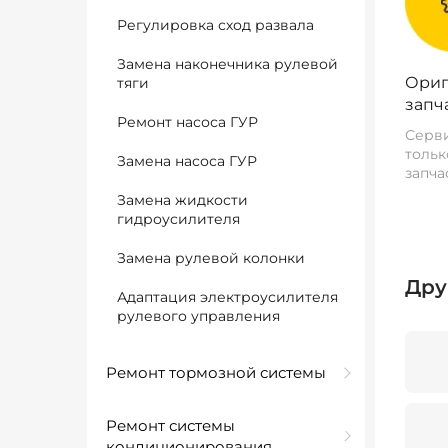
Регулировка сход развала
Замена наконечника рулевой
Ориг
тяги
запч
Ремонт насоса ГУР
Серви
тольк
Замена насоса ГУР
запча
Замена жидкости
гидроусилителя
Замена рулевой колонки
Дру
Адаптация электроусилителя
рулевого управления
Ремонт тормозной системы
Ремонт системы
кондиционирования