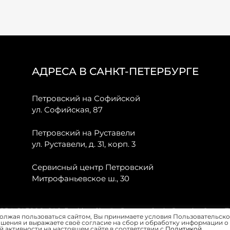
АДРЕСА В САНКТ-ПЕТЕРБУРГЕ
Петровский на Софийской
ул. Софийская, 87
Петровский на Руставели
ул. Руставели, д. 31, корп. 3
Сервисный центр Петровский
Митрофаньевское ш., 30
, JAECOO, GAC, Forthing, Citroёn, Peugeot, Opel и Renault в Санкт-
олжая пользоваться сайтом, Вы принимаете условия Пользовательско
шения и выражаете своё согласие на сбор и обработку информации о
 активности на настоящем сайте в соответствии с
Политикой