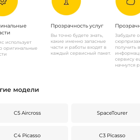
инальные
Прозрачность услуг
Прозрачн
асти
Вы точно будете знать,
Забудьте 
какие именно запасные
сюрпризах
с использует
части и работы входят в
получить 
о оригинальные
каждый сервисный пакет.
информац
сти
сервису ещ
начнутся р
гие модели
C5 Aircross
SpaceTourer
C4 Picasso
C3 Picasso