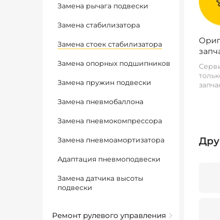
Замена рычага подвески
Замена стабилизатора
Ориг
Замена стоек стабилизатора
запч
Замена опорных подшипников
Серви
тольк
Замена пружин подвески
запча
Замена пневмобаллона
Замена пневмокомпрессора
Дру
Замена пневмоамортизатора
Адаптация пневмоподвески
Замена датчика высоты
подвески
Ремонт рулевого управления