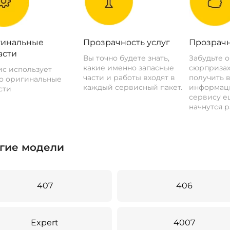
инальные
Прозрачность услуг
Прозрачн
асти
Вы точно будете знать,
Забудьте 
какие именно запасные
сюрпризах
с использует
части и работы входят в
получить 
о оригинальные
каждый сервисный пакет.
информац
сти
сервису ещ
начнутся р
гие модели
407
406
Expert
4007