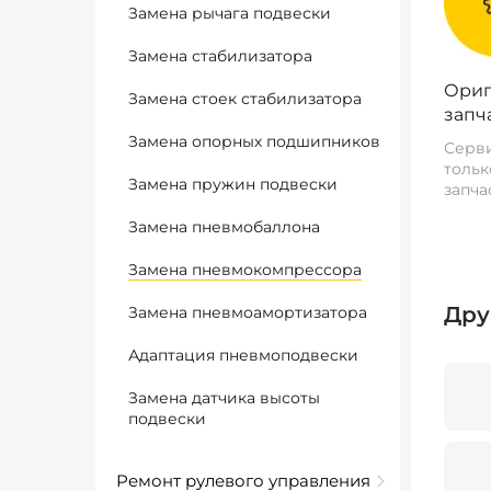
Замена рычага подвески
Замена стабилизатора
Ориг
Замена стоек стабилизатора
запч
Замена опорных подшипников
Серви
тольк
Замена пружин подвески
запча
Замена пневмобаллона
Замена пневмокомпрессора
Дру
Замена пневмоамортизатора
Адаптация пневмоподвески
Замена датчика высоты
подвески
Ремонт рулевого управления