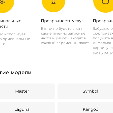
инальные
Прозрачность услуг
Прозрачн
асти
Вы точно будете знать,
Забудьте 
какие именно запасные
сюрпризах
с использует
части и работы входят в
получить 
о оригинальные
каждый сервисный пакет.
информац
сти
сервису ещ
начнутся р
гие модели
Master
Symbol
Laguna
Kangoo