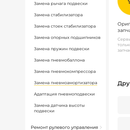
Замена рычага подвески
Замена стабилизатора
Ориг
Замена стоек стабилизатора
запч
Замена опорных подшипников
Серви
тольк
Замена пружин подвески
запча
Замена пневмобаллона
Замена пневмокомпрессора
Дру
Замена пневмоамортизатора
Адаптация пневмоподвески
Замена датчика высоты
подвески
Ремонт рулевого управления