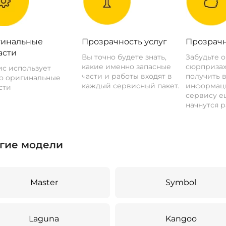
инальные
Прозрачность услуг
Прозрачн
асти
Вы точно будете знать,
Забудьте 
какие именно запасные
сюрпризах
с использует
части и работы входят в
получить 
о оригинальные
каждый сервисный пакет.
информац
сти
сервису ещ
начнутся р
гие модели
Master
Symbol
Laguna
Kangoo