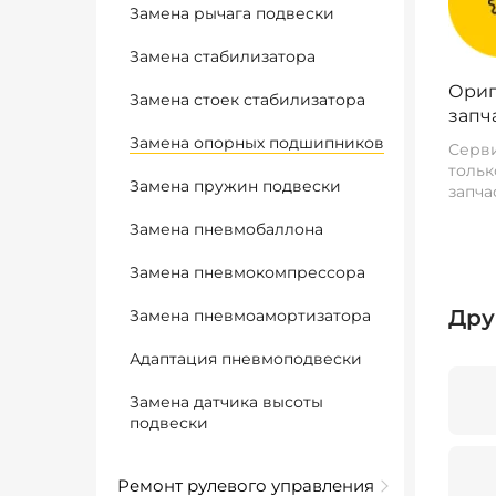
Замена рычага подвески
Замена стабилизатора
Ориг
Замена стоек стабилизатора
запч
Замена опорных подшипников
Серви
тольк
Замена пружин подвески
запча
Замена пневмобаллона
Замена пневмокомпрессора
Дру
Замена пневмоамортизатора
Адаптация пневмоподвески
Замена датчика высоты
подвески
Ремонт рулевого управления