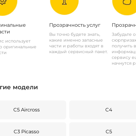
инальные
Прозрачность услуг
Прозрачн
асти
Вы точно будете знать,
Забудьте 
какие именно запасные
сюрпризах
с использует
части и работы входят в
получить 
о оригинальные
каждый сервисный пакет.
информац
сти
сервису ещ
начнутся р
гие модели
C5 Aircross
C4
C3 Picasso
C5