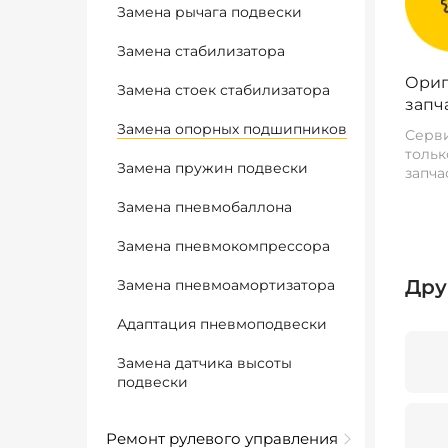
Замена рычага подвески
Замена стабилизатора
Ориг
Замена стоек стабилизатора
запч
Замена опорных подшипников
Серви
тольк
Замена пружин подвески
запча
Замена пневмобаллона
Замена пневмокомпрессора
Дру
Замена пневмоамортизатора
Адаптация пневмоподвески
Замена датчика высоты
подвески
Ремонт рулевого управления