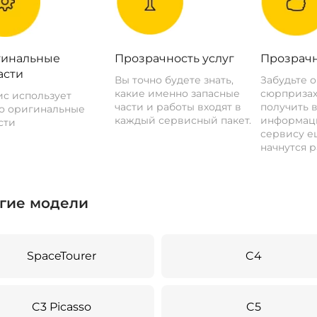
инальные
Прозрачность услуг
Прозрачн
асти
Вы точно будете знать,
Забудьте 
какие именно запасные
сюрпризах
с использует
части и работы входят в
получить 
о оригинальные
каждый сервисный пакет.
информац
сти
сервису ещ
начнутся р
гие модели
SpaceTourer
C4
C3 Picasso
C5