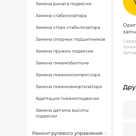
Замена рычага подвески
Замена стабилизатора
Ориг
Замена стоек стабилизатора
запч
Замена опорных подшипников
Серви
тольк
Замена пружин подвески
запча
Замена пневмобаллона
Замена пневмокомпрессора
Дру
Замена пневмоамортизатора
Адаптация пневмоподвески
Замена датчика высоты
подвески
Ремонт рулевого управления