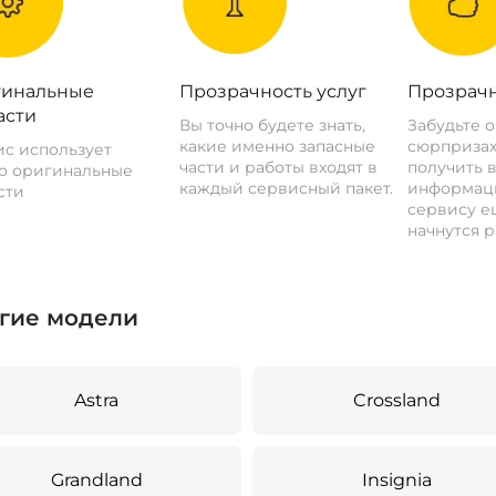
инальные
Прозрачность услуг
Прозрачн
асти
Вы точно будете знать,
Забудьте 
какие именно запасные
сюрпризах
с использует
части и работы входят в
получить 
о оригинальные
каждый сервисный пакет.
информац
сти
сервису ещ
начнутся р
гие модели
Astra
Crossland
Grandland
Insignia