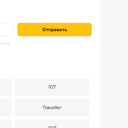
Отправить
нных
107
Traveller