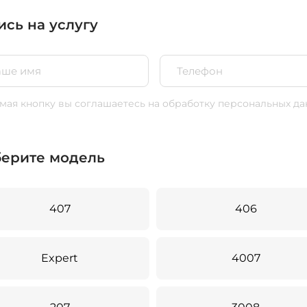
ись на услугу
ая кнопку вы соглашаетесь
на обработку персональных да
ерите модель
407
406
Expert
4007