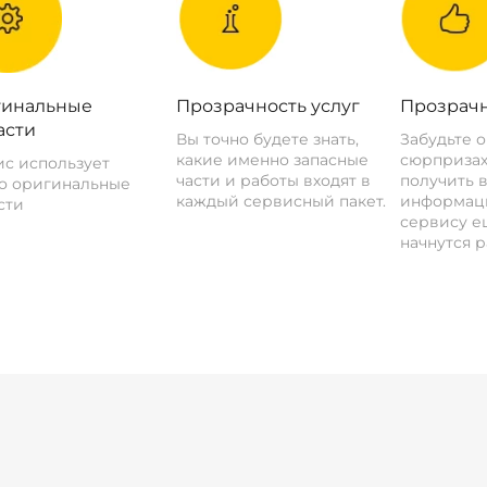
инальные
Прозрачность услуг
Прозрачн
асти
Вы точно будете знать,
Забудьте 
какие именно запасные
сюрпризах
с использует
части и работы входят в
получить 
о оригинальные
каждый сервисный пакет.
информац
сти
сервису ещ
начнутся р