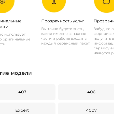
инальные
Прозрачность услуг
Прозрачн
асти
Вы точно будете знать,
Забудьте 
какие именно запасные
сюрпризах
с использует
части и работы входят в
получить 
о оригинальные
каждый сервисный пакет.
информац
сти
сервису ещ
начнутся р
гие модели
407
406
Expert
4007