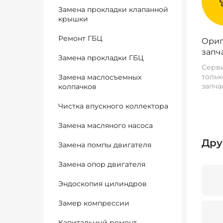
Замена прокладки клапанной
крышки
Ремонт ГБЦ
Ориг
запч
Замена прокладки ГБЦ
Серви
тольк
Замена маслосъемных
запча
колпачков
Чистка впускного коллектора
Замена масляного насоса
Дру
Замена помпы двигателя
Замена опор двигателя
Эндоскопия цилиндров
Замер компрессии
Капитальный ремонт