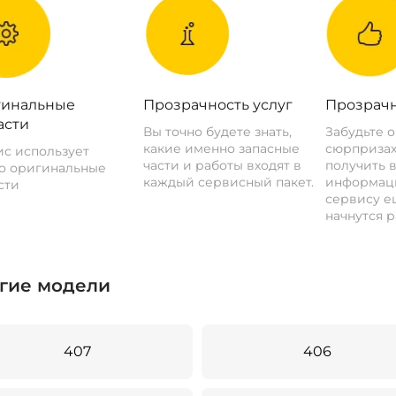
инальные
Прозрачность услуг
Прозрачн
асти
Вы точно будете знать,
Забудьте 
какие именно запасные
сюрпризах
с использует
части и работы входят в
получить 
о оригинальные
каждый сервисный пакет.
информац
сти
сервису ещ
начнутся р
гие модели
407
406