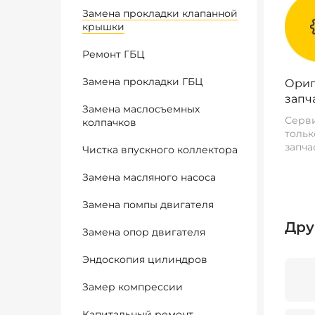
Замена прокладки клапанной
крышки
Ремонт ГБЦ
Замена прокладки ГБЦ
Ориг
запч
Замена маслосъемных
Серви
колпачков
тольк
запча
Чистка впускного коллектора
Замена масляного насоса
Замена помпы двигателя
Дру
Замена опор двигателя
Эндоскопия цилиндров
Замер компрессии
Капитальный ремонт