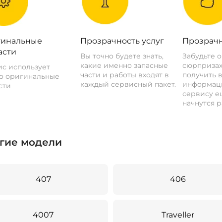
инальные
Прозрачность услуг
Прозрачн
асти
Вы точно будете знать,
Забудьте 
какие именно запасные
сюрпризах
с использует
части и работы входят в
получить 
о оригинальные
каждый сервисный пакет.
информац
сти
сервису ещ
начнутся р
гие модели
407
406
4007
Traveller