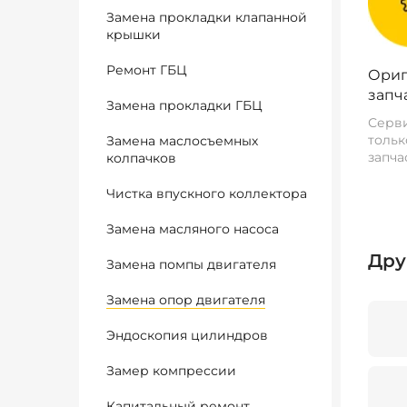
Замена прокладки клапанной
крышки
Ремонт ГБЦ
Ориг
запч
Замена прокладки ГБЦ
Серви
тольк
Замена маслосъемных
запча
колпачков
Чистка впускного коллектора
Замена масляного насоса
Дру
Замена помпы двигателя
Замена опор двигателя
Эндоскопия цилиндров
Замер компрессии
Капитальный ремонт