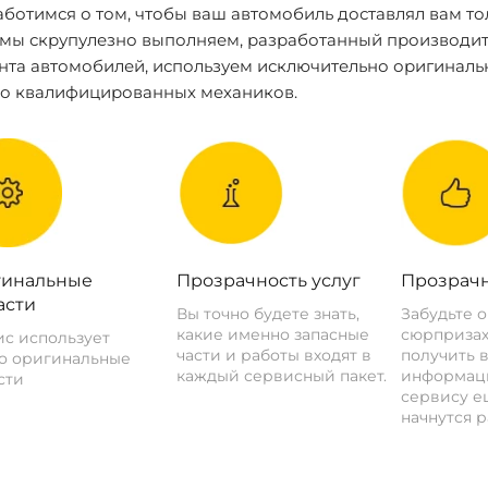
ботимся о том, чтобы ваш автомобиль доставлял вам то
 мы скрупулезно выполняем, разработанный производит
нта автомобилей, используем исключительно оригиналь
ко квалифицированных механиков.
инальные
Прозрачность услуг
Прозрачн
асти
Вы точно будете знать,
Забудьте 
какие именно запасные
сюрпризах
с использует
части и работы входят в
получить 
о оригинальные
каждый сервисный пакет.
информац
сти
сервису ещ
начнутся р