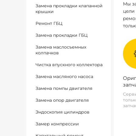
Мы за
Замена прокладки клапанной
цели
крышки
ремо
Ремонт ГБЦ
толь
Замена прокладки ГБЦ
Замена маслосъемных
колпачков
Чистка впускного коллектора
Замена масляного насоса
Ориг
запч
Замена помпы двигателя
Серви
тольк
Замена опор двигателя
запча
Эндоскопия цилиндров
Замер компрессии
Капитальный ремонт