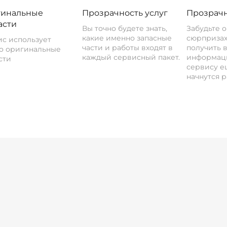
инальные
Прозрачность услуг
Прозрачн
асти
Вы точно будете знать,
Забудьте 
какие именно запасные
сюрпризах
с использует
части и работы входят в
получить 
о оригинальные
каждый сервисный пакет.
информац
сти
сервису ещ
начнутся р