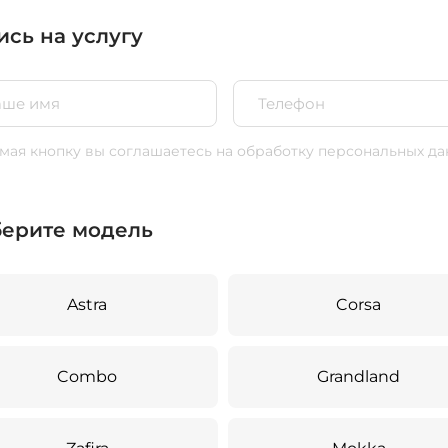
ись на услугу
ая кнопку вы соглашаетесь
на обработку персональных да
ерите модель
Astra
Corsa
Combo
Grandland