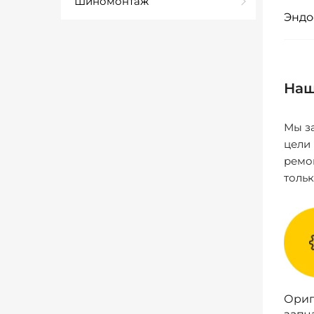
Шиномонтаж
Эндо
Наш
Мы за
цели
ремо
толь
Ориг