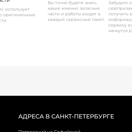
асти
Вы точно будете знать,
Забудьте 
какие именно запасные
сюрпризах
с использует
части и работы входят в
получить 
о оригинальные
каждый сервисный пакет.
информац
сти
сервису ещ
начнутся р
АДРЕСА В САНКТ-ПЕТЕРБУРГЕ
Петровский на Софийской