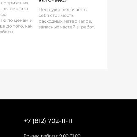
включено»
о неприятных
: вы сможете
Цена уже включает в
всю
себя стоимость
ию по ценам и
расходных материалов,
е до того, как
запасных частей и работ.
аботы.
+7 (812) 702-11-11
Режим работы: 9.00-21.00