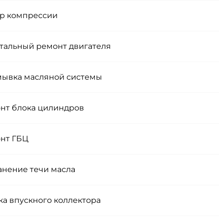
р компрессии
тальный ремонт двигателя
ывка масляной системы
нт блока цилиндров
нт ГБЦ
анение течи масла
ка впускного коллектора