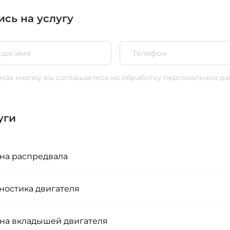
ись на услугу
ая кнопку вы соглашаетесь
на обработку персональных да
уги
на распредвала
ностика двигателя
на вкладышей двигателя