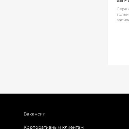
запч
Серви
тольк
запча
Вакансии
Корпоративным клиентам