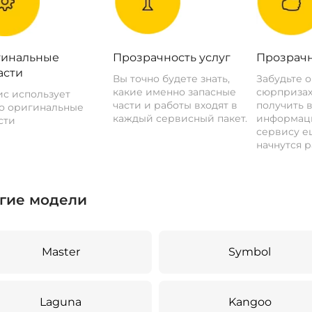
инальные
Прозрачность услуг
Прозрачн
асти
Вы точно будете знать,
Забудьте 
какие именно запасные
сюрпризах
с использует
части и работы входят в
получить 
о оригинальные
каждый сервисный пакет.
информац
сти
сервису ещ
начнутся р
гие модели
Master
Symbol
Laguna
Kangoo