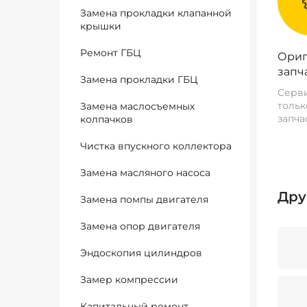
Замена прокладки клапанной
крышки
Ремонт ГБЦ
Ориг
запч
Замена прокладки ГБЦ
Серви
тольк
Замена маслосъемных
запча
колпачков
Чистка впускного коллектора
Замена масляного насоса
Дру
Замена помпы двигателя
Замена опор двигателя
Эндоскопия цилиндров
Замер компрессии
Капитальный ремонт