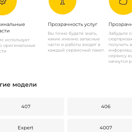
инальные
Прозрачность услуг
Прозрачн
асти
Вы точно будете знать,
Забудьте 
какие именно запасные
сюрпризах
с использует
части и работы входят в
получить 
о оригинальные
каждый сервисный пакет.
информац
сти
сервису ещ
начнутся р
гие модели
407
406
Expert
4007