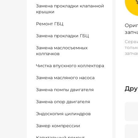
Замена прокладки клапанной
крышки
Ремонт ГБЦ
Ориг
запч
Замена прокладки ГБЦ
Серви
тольк
Замена маслосъемных
запча
колпачков
Чистка впускного коллектора
Замена масляного насоса
Дру
Замена помпы двигателя
Замена опор двигателя
Эндоскопия цилиндров
Замер компрессии
Капитальный ремонт