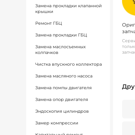
Замена прокладки клапанной
крышки
Ремонт ГБЦ
Ориг
запч
Замена прокладки ГБЦ
Серви
тольк
Замена маслосъемных
запча
колпачков
Чистка впускного коллектора
Замена масляного насоса
Дру
Замена помпы двигателя
Замена опор двигателя
Эндоскопия цилиндров
Замер компрессии
Капитальный ремонт