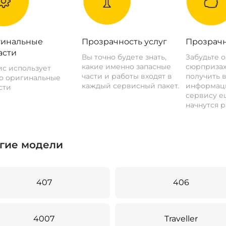
инальные
Прозрачность услуг
Прозрачн
асти
Вы точно будете знать,
Забудьте 
какие именно запасные
сюрпризах
с использует
части и работы входят в
получить 
о оригинальные
каждый сервисный пакет.
информац
сти
сервису ещ
начнутся р
гие модели
407
406
4007
Traveller