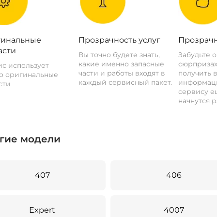
инальные
Прозрачность услуг
Прозрачн
асти
Вы точно будете знать,
Забудьте 
какие именно запасные
сюрпризах
с использует
части и работы входят в
получить 
о оригинальные
каждый сервисный пакет.
информац
сти
сервису ещ
начнутся р
гие модели
407
406
Expert
4007