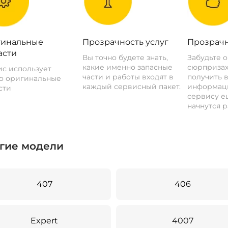
инальные
Прозрачность услуг
Прозрачн
асти
Вы точно будете знать,
Забудьте 
какие именно запасные
сюрпризах
с использует
части и работы входят в
получить 
о оригинальные
каждый сервисный пакет.
информац
сти
сервису ещ
начнутся р
гие модели
407
406
Expert
4007