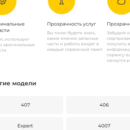
инальные
Прозрачность услуг
Прозрачн
асти
Вы точно будете знать,
Забудьте 
какие именно запасные
сюрпризах
с использует
части и работы входят в
получить 
о оригинальные
каждый сервисный пакет.
информац
сти
сервису ещ
начнутся р
гие модели
407
406
Expert
4007