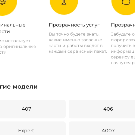
инальные
Прозрачность услуг
Прозрачн
асти
Вы точно будете знать,
Забудьте 
какие именно запасные
сюрпризах
с использует
части и работы входят в
получить 
о оригинальные
каждый сервисный пакет.
информац
сти
сервису ещ
начнутся р
гие модели
407
406
Expert
4007