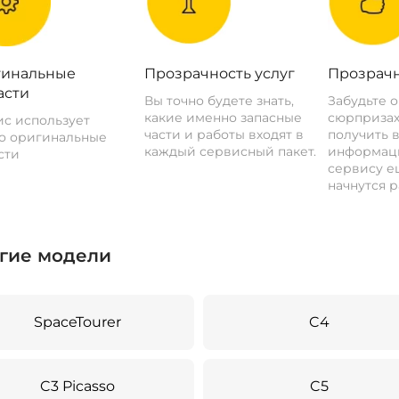
инальные
Прозрачность услуг
Прозрачн
асти
Вы точно будете знать,
Забудьте 
какие именно запасные
сюрпризах
с использует
части и работы входят в
получить 
о оригинальные
каждый сервисный пакет.
информац
сти
сервису ещ
начнутся р
гие модели
SpaceTourer
C4
C3 Picasso
C5