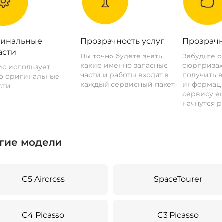
инальные
Прозрачность услуг
Прозрачн
асти
Вы точно будете знать,
Забудьте 
какие именно запасные
сюрпризах
с использует
части и работы входят в
получить 
о оригинальные
каждый сервисный пакет.
информац
сти
сервису ещ
начнутся р
гие модели
C5 Aircross
SpaceTourer
C4 Picasso
C3 Picasso