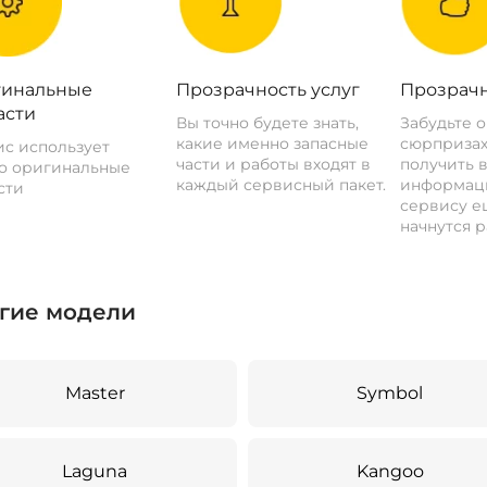
инальные
Прозрачность услуг
Прозрачн
асти
Вы точно будете знать,
Забудьте 
какие именно запасные
сюрпризах
с использует
части и работы входят в
получить 
о оригинальные
каждый сервисный пакет.
информац
сти
сервису ещ
начнутся р
гие модели
Master
Symbol
Laguna
Kangoo