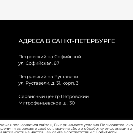
АДРЕСА В САНКТ-ПЕТЕРБУРГЕ
Петровский на Софийской
ул. Софийская, 87
Петровский на Руставели
ул. Руставели, д. 31, корп. 3
Сервисный центр Петровский
Митрофаньевское ш., 30
, JAECOO, GAC, Forthing, Citroёn, Peugeot, Opel и Renault в Санкт-
олжая пользоваться сайтом, Вы принимаете условия Пользовательско
шения и выражаете своё согласие на сбор и обработку информации о
 активности на настоящем сайте в соответствии с
Политикой