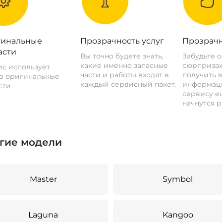
инальные
Прозрачность услуг
Прозрачн
асти
Вы точно будете знать,
Забудьте 
какие именно запасные
сюрпризах
с использует
части и работы входят в
получить 
о оригинальные
каждый сервисный пакет.
информац
сти
сервису ещ
начнутся р
гие модели
Master
Symbol
Laguna
Kangoo