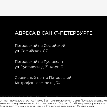
АДРЕСА В САНКТ-ПЕТЕРБУРГЕ
Петровский на Софийской
ул. Софийская, 87
Петровский на Руставели
ул. Руставели, д. 31, корп. 3
Сервисный центр Петровский
Митрофаньевское ш., 30
, JAECOO, GAC, Forthing, Citroёn, Peugeot, Opel и Renault в Санкт-
олжая пользоваться сайтом, Вы принимаете условия Пользовательско
шения и выражаете своё согласие на сбор и обработку информации о
 активности на настоящем сайте в соответствии с
Политикой