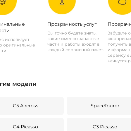
инальные
Прозрачность услуг
Прозрачн
асти
Вы точно будете знать,
Забудьте 
какие именно запасные
сюрпризах
с использует
части и работы входят в
получить 
о оригинальные
каждый сервисный пакет.
информац
сти
сервису ещ
начнутся р
гие модели
C5 Aircross
SpaceTourer
C4 Picasso
C3 Picasso