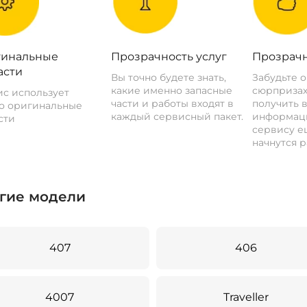
инальные
Прозрачность услуг
Прозрачн
асти
Вы точно будете знать,
Забудьте 
какие именно запасные
сюрпризах
с использует
части и работы входят в
получить 
о оригинальные
каждый сервисный пакет.
информац
сти
сервису ещ
начнутся р
гие модели
407
406
4007
Traveller