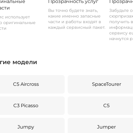
инальные
Прозрачность услуг
Прозрачн
асти
Вы точно будете знать,
Забудьте 
какие именно запасные
сюрпризах
с использует
части и работы входят в
получить 
о оригинальные
каждый сервисный пакет.
информац
сти
сервису ещ
начнутся р
гие модели
C5 Aircross
SpaceTourer
C3 Picasso
C5
Jumpy
Jumper