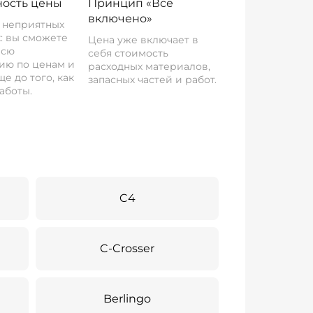
ость цены
Принцип «Все
включено»
о неприятных
: вы сможете
Цена уже включает в
всю
себя стоимость
ию по ценам и
расходных материалов,
е до того, как
запасных частей и работ.
аботы.
C4
C-Crosser
Berlingo