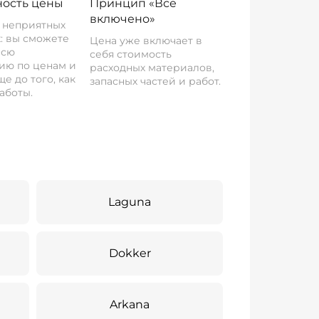
ость цены
Принцип «Все
включено»
о неприятных
: вы сможете
Цена уже включает в
всю
себя стоимость
ию по ценам и
расходных материалов,
е до того, как
запасных частей и работ.
аботы.
Laguna
Dokker
Arkana