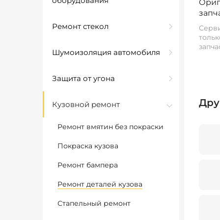
оборудования
Ориг
запч
Ремонт стекол
Серви
тольк
запча
Шумоизоляция автомобиля
Защита от угона
Дру
Кузовной ремонт
Ремонт вмятин без покраски
Покраска кузова
Ремонт бампера
Ремонт деталей кузова
Стапельный ремонт