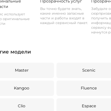
инальные
Прозрачность услуг
Прозрачн
асти
Вы точно будете знать,
Забудьте 
какие именно запасные
сюрпризах
с использует
части и работы входят в
получить 
о оригинальные
каждый сервисный пакет.
информац
сти
сервису ещ
начнутся р
гие модели
Master
Scenic
Kangoo
Fluence
Clio
Espace