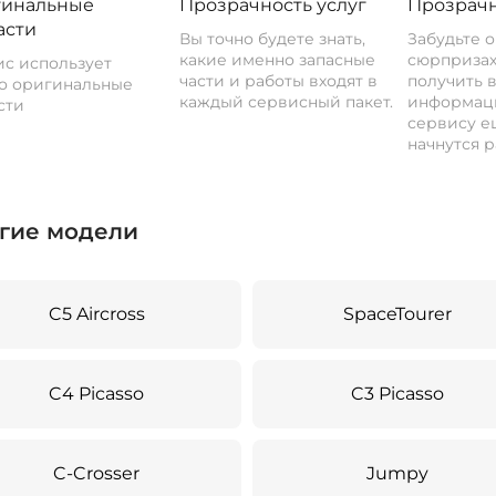
инальные
Прозрачность услуг
Прозрачн
асти
Вы точно будете знать,
Забудьте 
какие именно запасные
сюрпризах
с использует
части и работы входят в
получить 
о оригинальные
каждый сервисный пакет.
информац
сти
сервису ещ
начнутся р
гие модели
C5 Aircross
SpaceTourer
C4 Picasso
C3 Picasso
C-Crosser
Jumpy