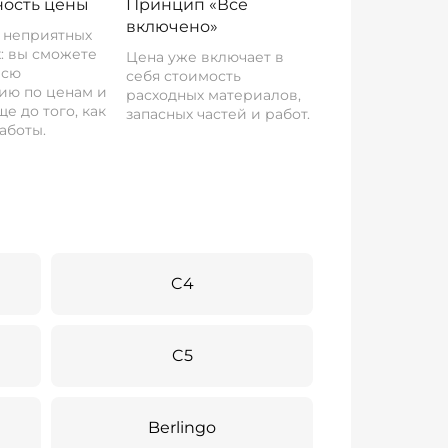
ость цены
Принцип «Все
включено»
о неприятных
: вы сможете
Цена уже включает в
всю
себя стоимость
ию по ценам и
расходных материалов,
е до того, как
запасных частей и работ.
аботы.
C4
C5
Berlingo