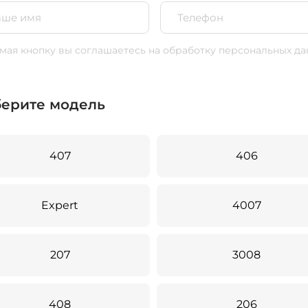
ая кнопку вы соглашаетесь
на обработку персональных да
ерите модель
407
406
Expert
4007
207
3008
408
206