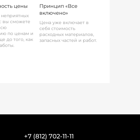
ость цены
Принцип «Все
включено»
о неприятных
: вы сможете
Цена уже включает в
всю
себя стоимость
ию по ценам и
расходных материалов,
е до того, как
запасных частей и работ.
аботы.
+7 (812) 702-11-11