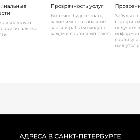
инальные
Прозрачность услуг
Прозрачн
асти
Вы точно будете знать,
Забудьте 
какие именно запасные
сюрпризах
с использует
части и работы входят в
получить 
о оригинальные
каждый сервисный пакет.
информац
сти
сервису ещ
начнутся р
АДРЕСА В САНКТ-ПЕТЕРБУРГЕ