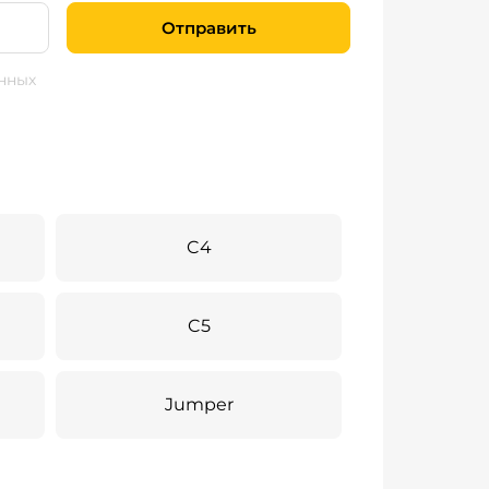
Отправить
нных
C4
C5
Jumper