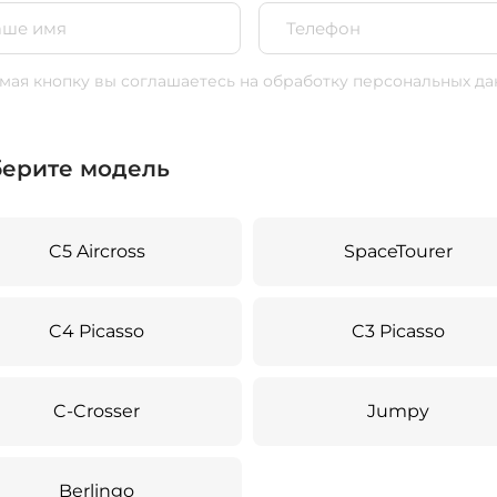
ая кнопку вы соглашаетесь
на обработку персональных да
ерите модель
C5 Aircross
SpaceTourer
C4 Picasso
C3 Picasso
C-Crosser
Jumpy
Berlingo