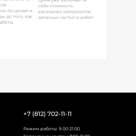
Цена уже включает в
всю
себя стоимость
ию по ценам и
расходных материалов,
е до того, как
запасных частей и работ.
аботы.
+7 (812) 702-11-11
Режим работы: 9.00-21.00