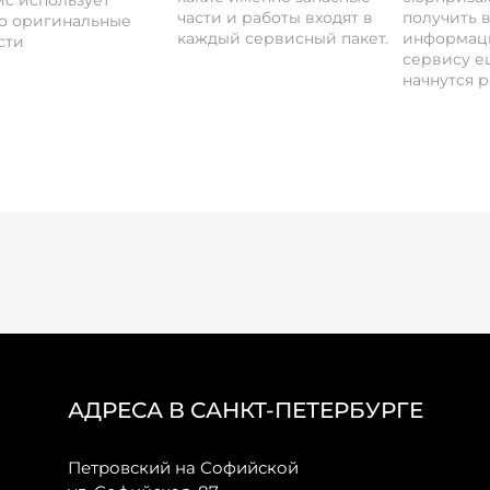
с использует
части и работы входят в
получить 
о оригинальные
каждый сервисный пакет.
информац
сти
сервису ещ
начнутся р
АДРЕСА В САНКТ-ПЕТЕРБУРГЕ
Петровский на Софийской