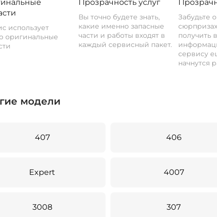
инальные
Прозрачность услуг
Прозрачн
асти
Вы точно будете знать,
Забудьте 
какие именно запасные
сюрпризах
с использует
части и работы входят в
получить 
о оригинальные
каждый сервисный пакет.
информац
сти
сервису ещ
начнутся р
гие модели
407
406
Expert
4007
3008
307