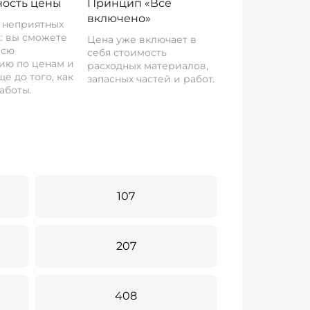
ость цены
Принцип «Все
включено»
о неприятных
: вы сможете
Цена уже включает в
всю
себя стоимость
ию по ценам и
расходных материалов,
е до того, как
запасных частей и работ.
аботы.
107
207
408