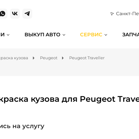
Санкт-Пе
ИИ
ВЫКУП АВТО
СЕРВИС
ЗАПЧ
раска кузова
Peugeot
Peugeot Traveller
краска кузова для Peugeot Trave
ись на услугу