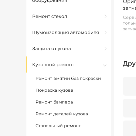
оборудования
Ориг
запч
Ремонт стекол
Серви
тольк
запча
Шумоизоляция автомобиля
Защита от угона
Дру
Кузовной ремонт
Ремонт вмятин без покраски
Покраска кузова
Ремонт бампера
Ремонт деталей кузова
Стапельный ремонт