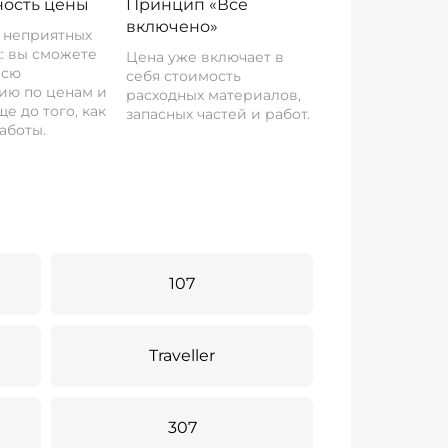
ость цены
Принцип «Все
включено»
о неприятных
: вы сможете
Цена уже включает в
всю
себя стоимость
ию по ценам и
расходных материалов,
е до того, как
запасных частей и работ.
аботы.
107
Traveller
307