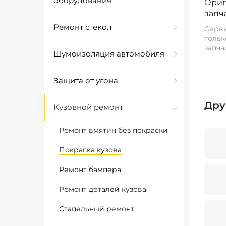
оборудования
Ориг
запч
Ремонт стекол
Серви
тольк
запча
Шумоизоляция автомобиля
Защита от угона
Дру
Кузовной ремонт
Ремонт вмятин без покраски
Покраска кузова
Ремонт бампера
Ремонт деталей кузова
Стапельный ремонт