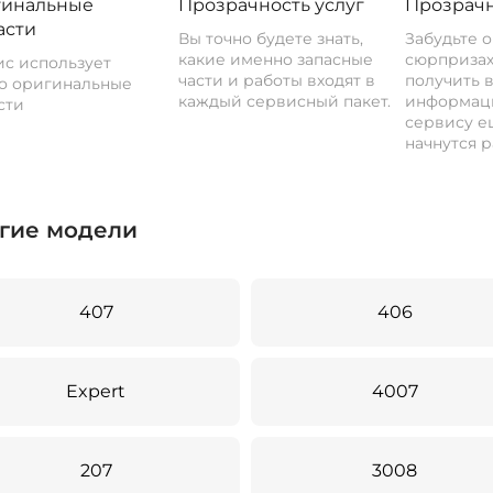
инальные
Прозрачность услуг
Прозрачн
асти
Вы точно будете знать,
Забудьте 
какие именно запасные
сюрпризах
с использует
части и работы входят в
получить 
о оригинальные
каждый сервисный пакет.
информац
сти
сервису ещ
начнутся р
гие модели
407
406
Expert
4007
207
3008